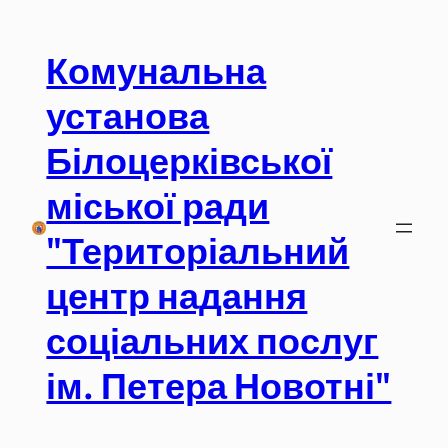
Перейти
до
Комунальна
вмісту
установа
Білоцерківської
міської ради
"Територіальний
центр надання
соціальних послуг
ім. Петера Новотні"