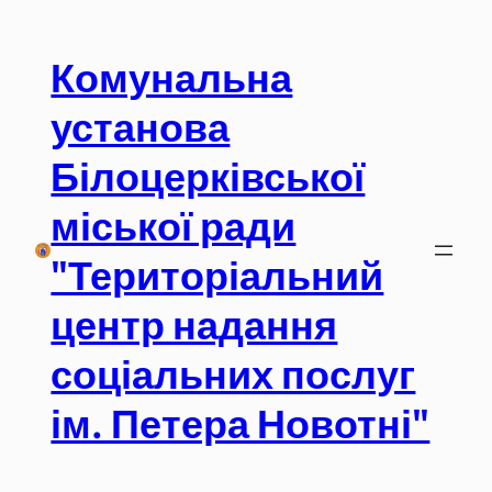
Перейти
до
Комунальна
вмісту
установа
Білоцерківської
міської ради
"Територіальний
центр надання
соціальних послуг
ім. Петера Новотні"