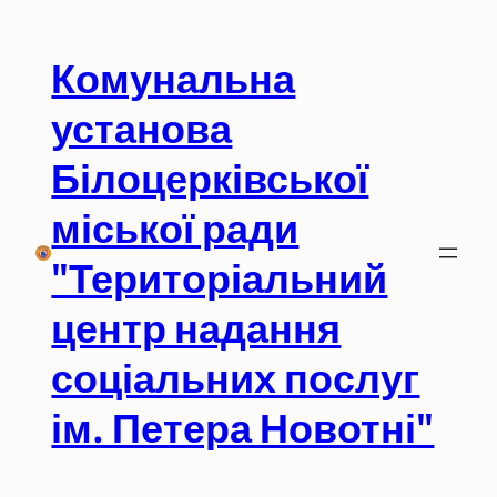
Перейти
до
Комунальна
вмісту
установа
Білоцерківської
міської ради
"Територіальний
центр надання
соціальних послуг
ім. Петера Новотні"