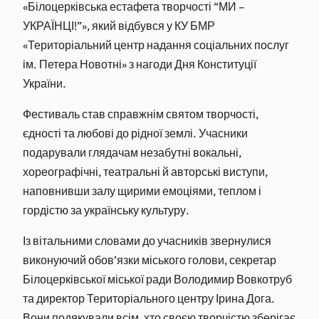
«Білоцерківська естафета творчості “МИ –
УКРАЇНЦІ!”», який відбувся у КУ БМР
«Територіальний центр надання соціальних послуг
ім. Петера Новотні» з нагоди Дня Конституції
України.
Фестиваль став справжнім святом творчості,
єдності та любові до рідної землі. Учасники
подарували глядачам незабутні вокальні,
хореографічні, театральні й авторські виступи,
наповнивши залу щирими емоціями, теплом і
гордістю за українську культуру.
Із вітальними словами до учасників звернулися
виконуючий обов’язки міського голови, секретар
Білоцерківської міської ради Володимир Вовкотруб
та директор Територіального центру Ірина Дога.
Вони подякували всім, хто своєю творчістю зберігає