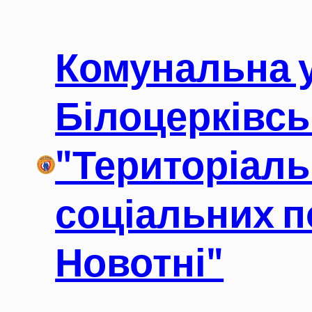
Перейти
до
Комунальна 
вмісту
Білоцерківсь
"Територіаль
соціальних п
Новотні"