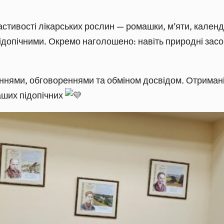
ластивості лікарських рослин — ромашки, м’яти, кален
підопічними. Окремо наголошено: навіть природні засо
аннями, обговореннями та обміном досвідом. Отримані
аших підопічних