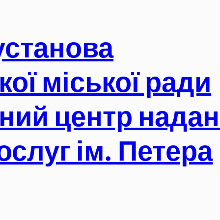
установа
кої міської ради
ний центр нада
ослуг ім. Петера