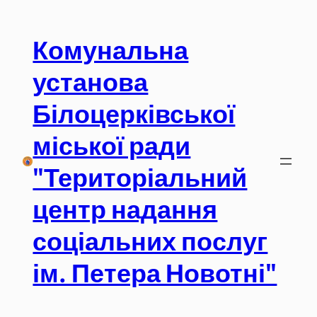
Перейти
до
Комунальна
вмісту
установа
Білоцерківської
міської ради
"Територіальний
центр надання
соціальних послуг
ім. Петера Новотні"