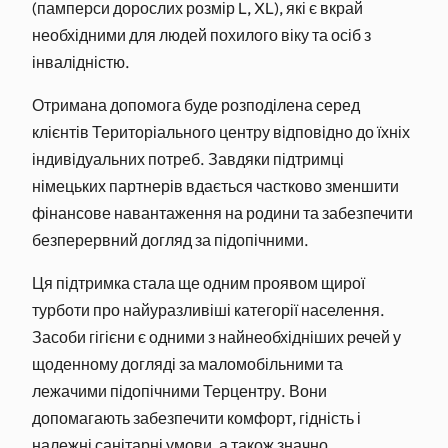
(памперси дорослих розмір L, XL), які є вкрай
необхідними для людей похилого віку та осіб з
інвалідністю.
Отримана допомога буде розподілена серед
клієнтів Територіального центру відповідно до їхніх
індивідуальних потреб. Завдяки підтримці
німецьких партнерів вдається частково зменшити
фінансове навантаження на родини та забезпечити
безперервний догляд за підопічними.
Ця підтримка стала ще одним проявом щирої
турботи про найуразливіші категорії населення.
Засоби гігієни є одними з найнеобхідніших речей у
щоденному догляді за маломобільними та
лежачими підопічними Терцентру. Вони
допомагають забезпечити комфорт, гідність і
належні санітарні умови, а також значно