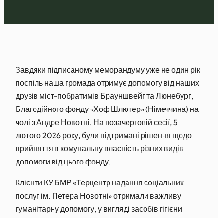
Завдяки підписаному меморандуму уже не один рік
поспіль наша громада отримує допомогу від наших
друзів міст-побратимів Брауншвейг та Люнебург,
Благодійного фонду «Хоф Шлютер» (Німеччина) на
чолі з Андре Новотні. На позачерговій сесії, 5
лютого 2026 року, були підтримані рішення щодо
прийняття в комунальну власність різних видів
допомоги від цього фонду.
Клієнти КУ БМР «Терцентр надання соціальних
послуг ім. Петера Новотні» отримали важливу
гуманітарну допомогу, у вигляді засобів гігієни