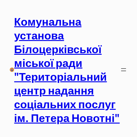
Перейти
до
Комунальна
вмісту
установа
Білоцерківської
міської ради
"Територіальний
центр надання
соціальних послуг
ім. Петера Новотні"