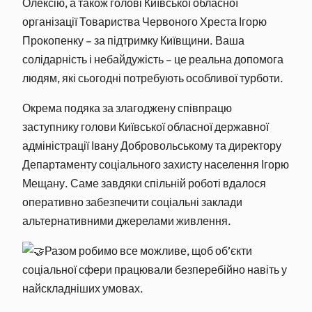
Олексію, а також голові Київської обласної
організації Товариства Червоного Хреста Ігорю
Прокопенку – за підтримку Київщини. Ваша
солідарність і небайдужість – це реальна допомога
людям, які сьогодні потребують особливої турботи.
Окрема подяка за злагоджену співпрацю
заступнику голови Київської обласної державної
адміністрації Івану Добровольському та директору
Департаменту соціального захисту населення Ігорю
Мещану. Саме завдяки спільній роботі вдалося
оперативно забезпечити соціальні заклади
альтернативними джерелами живлення.
Разом робимо все можливе, щоб об’єкти
соціальної сфери працювали безперебійно навіть у
найскладніших умовах.