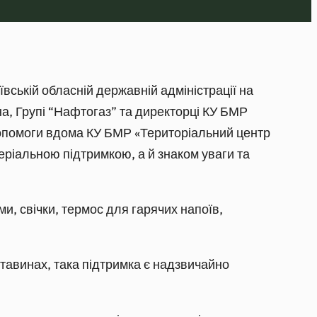
вській обласній державній адміністрації на
а, Групі “Нафтогаз” та директорці КУ БМР
 допомоги вдома КУ БМР «Територіальний центр
еріальною підтримкою, а й знаком уваги та
и, свічки, термос для гарячих напоїв,
ставинах, така підтримка є надзвичайно