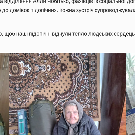
а відділення Алли Чобітько, фахівців із соціальної д
 до домівок підопічних. Кожна зустріч супроводжува
 щоб наші підопічні відчули тепло людських сердець і