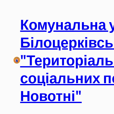
Перейти
до
Комунальна 
вмісту
Білоцерківсь
"Територіаль
соціальних п
Новотні"