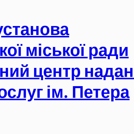
установа
кої міської ради
ний центр нада
ослуг ім. Петера