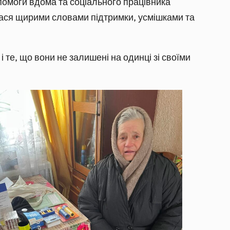
опомоги вдома та соціального працівника
лася щирими словами підтримки, усмішками та
 те, що вони не залишені на одинці зі своїми