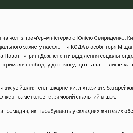
на чолі з прем’єр-міністеркою Юлією Свириденко, Киї
ального захисту населення КОДА в особі Ігоря Міщан
а Новотні» Ірині Дозі, клієнти відділення соціальної
» отримали необхідну допомогу, що стала не лише мат
яких увійшли: теплі шкарпетки, ліхтарики з батарейкам
флікер і саме головне, зимовий спальний мішок.
 та громадян, які перебувають у складних життєвих об