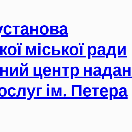
установа
кої міської ради
ний центр нада
ослуг ім. Петера