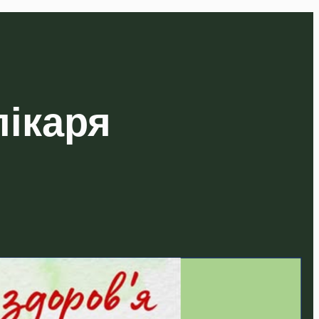
лікаря