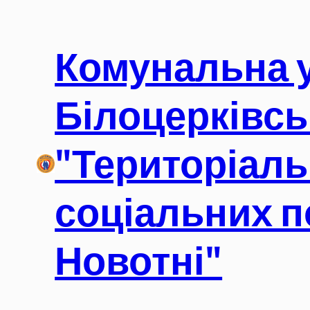
Перейти
до
Комунальна 
вмісту
Білоцерківсь
"Територіаль
соціальних п
Новотні"