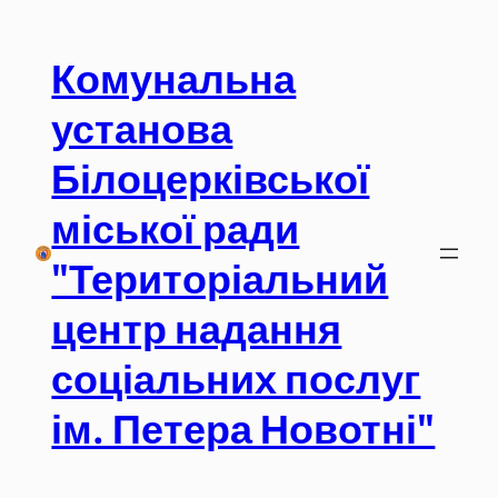
Перейти
до
Комунальна
вмісту
установа
Білоцерківської
міської ради
"Територіальний
центр надання
соціальних послуг
ім. Петера Новотні"