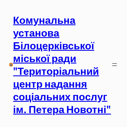
Перейти
до
Комунальна
вмісту
установа
Білоцерківської
міської ради
"Територіальний
центр надання
соціальних послуг
ім. Петера Новотні"