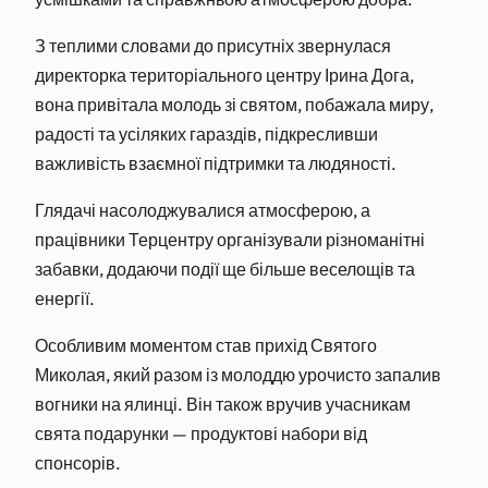
З теплими словами до присутніх звернулася
директорка територіального центру Ірина Дога,
вона привітала молодь зі святом, побажала миру,
радості та усіляких гараздів, підкресливши
важливість взаємної підтримки та людяності.
Глядачі насолоджувалися атмосферою, а
працівники Терцентру організували різноманітні
забавки, додаючи події ще більше веселощів та
енергії.
Особливим моментом став прихід Святого
Миколая, який разом із молоддю урочисто запалив
вогники на ялинці. Він також вручив учасникам
свята подарунки — продуктові набори від
спонсорів.