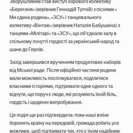
Зворушливим став виступ хорового колективу
«Берегиня» (керівник Геннадій Тупчій) з піснями «
Ми єдина родина», «ЗСУ» і танцювального
колективу «Вінтаж» (керівник Наталія Бабушкіна) з
танцями «Мілітарі» та «ЗСУ», що об’єднали залу в
спільному почутті гордості за український народ та
шани до Героїв.
Захід завершився врученням продуктових наборів
від Міської ради. Після офіційної частини родини
мали можливість поспілкуватися, поділитися
власними історіями, підтримати одне одного та
відчути, що поруч є люди, які розуміють їхній біль,
гордість і щоденні випробування.
Ця подія ще раз підтвердила: поки наші воїни
боронять країну на передовій, громада робить усе
можливе, щоб підтримати тих, хто є їхнім надійним