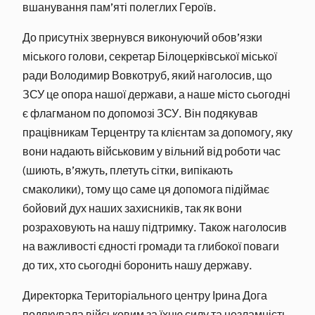
вшанування пам’яті полеглих Героїв.
До присутніх звернувся виконуючий обов’язки
міського голови, секретар Білоцерківської міської
ради Володимир Вовкотруб, який наголосив, що
ЗСУ це опора нашої держави, а наше місто сьогодні
є флагманом по допомозі ЗСУ. Він подякував
працівникам Терцентру та клієнтам за допомогу, яку
вони надають військовим у вільний від роботи час
(шиють, в’яжуть, плетуть сітки, випікають
смаколики), тому що саме ця допомога підіймає
бойовий дух наших захисників, так як вони
розраховують на нашу підтримку. Також наголосив
на важливості єдності громади та глибокої поваги
до тих, хто сьогодні боронить нашу державу.
Директорка Територіального центру Ірина Дога
подякувала військовим за їхню силу та незламність,