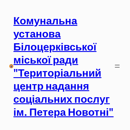
Перейти
до
Комунальна
вмісту
установа
Білоцерківської
міської ради
"Територіальний
центр надання
соціальних послуг
ім. Петера Новотні"