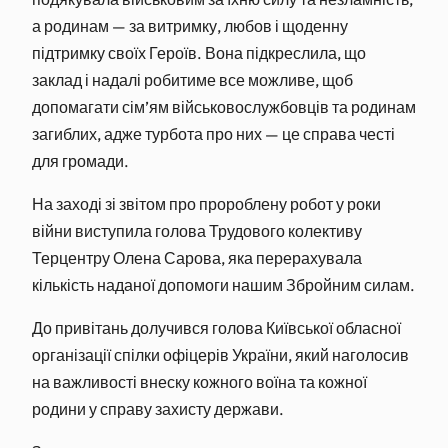
а родинам — за витримку, любов і щоденну
підтримку своїх Героїв. Вона підкреслила, що
заклад і надалі робитиме все можливе, щоб
допомагати сім’ям військовослужбовців та родинам
загиблих, адже турбота про них — це справа честі
для громади.
На заході зі звітом про пророблену робот у роки
війни виступила голова Трудового колективу
Терцентру Олена Сарова, яка перерахувала
кількість наданої допомоги нашим Збройним силам.
До привітань долучився голова Київської обласної
організації спілки офіцерів України, який наголосив
на важливості внеску кожного воїна та кожної
родини у справу захисту держави.